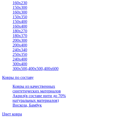
160х230
150x300
160х300
150x350
150х400
160x400
180х270
180х370
200x300
200х400
240х340
250x350
240х400
300х400
300х500,400х500,400х600
Ковры по составу
Ковры из качественных
синтетических материалов
Акрил(в составе нити до 70%
натуральных материалов)
Вискоза, Бамбук
Цвет ковра