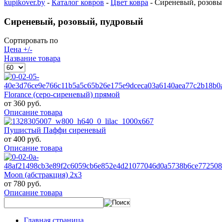
kupikover.by
-
Каталог ковров
-
Цвет ковра
-
Сиреневый, розовы
Сиреневый, розовый, пудровый
Сортировать по
Цена +/-
Название товара
Florance (серо-сиреневый) прямой
от
360 руб.
Описание товара
Пушистый Паффи сиреневый
от
400 руб.
Описание товара
Moon (абстракция) 2х3
от
780 руб.
Описание товара
Главная страница