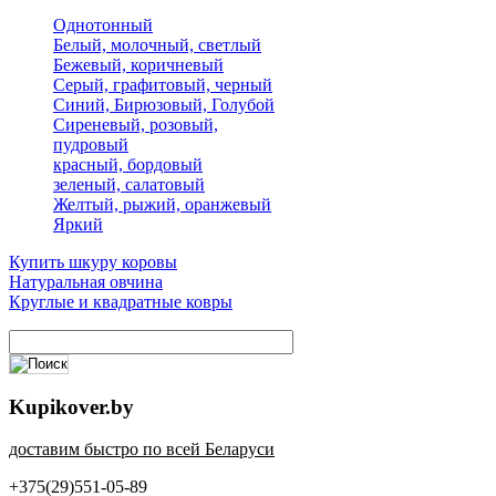
Однотонный
Белый, молочный, светлый
Бежевый, коричневый
Серый, графитовый, черный
Синий, Бирюзовый, Голубой
Сиреневый, розовый,
пудровый
красный, бордовый
зеленый, салатовый
Желтый, рыжий, оранжевый
Яркий
Купить шкуру коровы
Натуральная овчина
Круглые и квадратные ковры
Kupikover.by
доставим быстро по всей Беларуси
+375(29)551-05-89