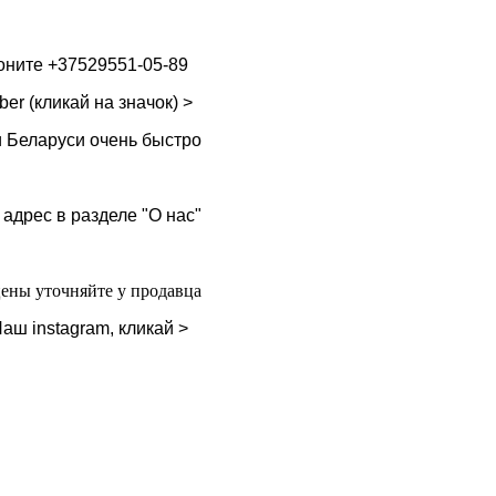
воните
+37529551-05-89
ber (кликай на значок) >
и Беларуси очень быстро
 адрес в разделе "О нас"
цены уточняйте у продавца
аш instagram, кликай >