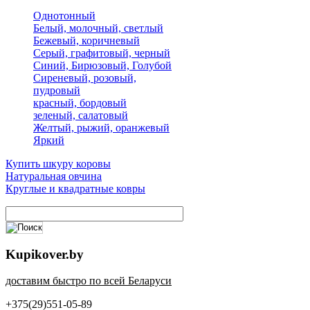
Однотонный
Белый, молочный, светлый
Бежевый, коричневый
Серый, графитовый, черный
Синий, Бирюзовый, Голубой
Сиреневый, розовый,
пудровый
красный, бордовый
зеленый, салатовый
Желтый, рыжий, оранжевый
Яркий
Купить шкуру коровы
Натуральная овчина
Круглые и квадратные ковры
Kupikover.by
доставим быстро по всей Беларуси
+375(29)551-05-89