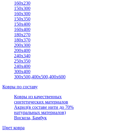
160х230
150x300
160х300
150x350
150х400
160x400
180х270
180х370
200x300
200х400
240х340
250x350
240х400
300х400
300х500,400х500,400х600
Ковры по составу
Ковры из качественных
синтетических материалов
Акрил(в составе нити до 70%
натуральных материалов)
Вискоза, Бамбук
Цвет ковра