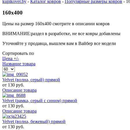
kupikover.by
-
Каталог ковров
-
Популярные размеры ковров
-
1
160x400
Цены на размер 160х400 смотрите в описании ковров
ВНИМАНИЕ:раздел в разработке, не все ковры добавлены
Уточняйте у продавца, вышлем вам в Вайбер все модели
Сортировать по
Цена +/-
Название товара
Velvet (волна, серый) прямой
от
130 руб.
Описание товара
Velvet (рамка, серый с синим) прямой
от
130 руб.
Описание товара
Velvet (волна, бежевый) прямой
от
130 руб.