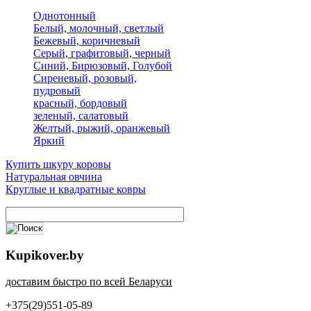
Однотонный
Белый, молочный, светлый
Бежевый, коричневый
Серый, графитовый, черный
Синий, Бирюзовый, Голубой
Сиреневый, розовый,
пудровый
красный, бордовый
зеленый, салатовый
Желтый, рыжий, оранжевый
Яркий
Купить шкуру коровы
Натуральная овчина
Круглые и квадратные ковры
Kupikover.by
доставим быстро по всей Беларуси
+375(29)551-05-89