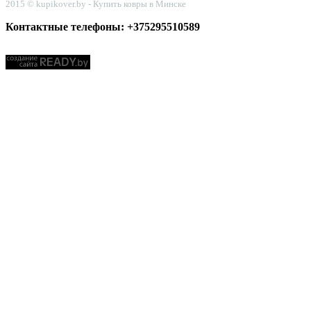
2015 © kupikover.by - Купить ковры в Минске
Контактные телефоны: +375295510589