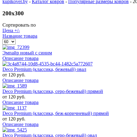
kupikover.by
-
Каталог ковров
-
Популярные размеры ковров
-
2
200x300
Сортировать по
Цена +/-
Название товара
Эмпайр новый с синим
Описание товара
Deco Premium (классика, бежевый) овал
от
120 руб.
Описание товара
Deco Premium (классика, серо-бежевый) прямой
от
120 руб.
Описание товара
Deco Premium (классика, беж-коричневый) прямой
от
120 руб.
Описание товара
Deco Premium (классика, серо-бежевый) овал