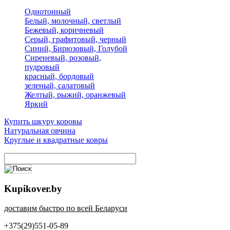
Однотонный
Белый, молочный, светлый
Бежевый, коричневый
Серый, графитовый, черный
Синий, Бирюзовый, Голубой
Сиреневый, розовый,
пудровый
красный, бордовый
зеленый, салатовый
Желтый, рыжий, оранжевый
Яркий
Купить шкуру коровы
Натуральная овчина
Круглые и квадратные ковры
Kupikover.by
доставим быстро по всей Беларуси
+375(29)551-05-89